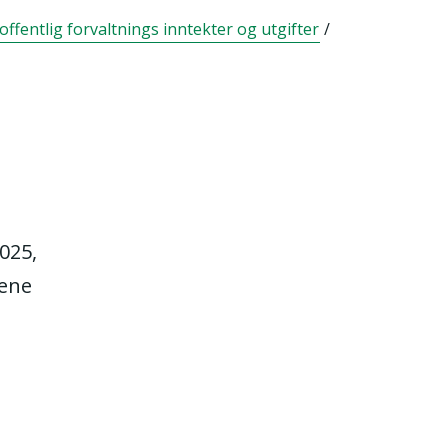
offentlig forvaltnings inntekter og utgifter
/
2025,
tene