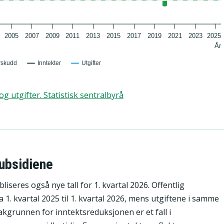
2005
2007
2009
2011
2013
2015
2017
2019
2021
2023
2025
År
rskudd
Inntekter
Utgifter
og utgifter. Statistisk sentralbyrå
subsidiene
ubliseres også nye tall for 1. kvartal 2026. Offentlig
 1. kvartal 2025 til 1. kvartal 2026, mens utgiftene i samme
kgrunnen for inntektsreduksjonen er et fall i