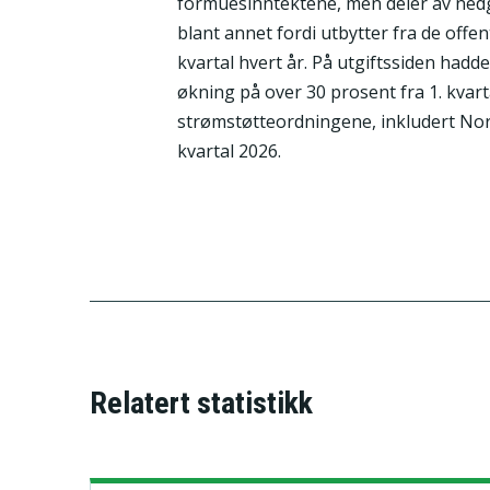
formuesinntektene, men deler av nedg
blant annet fordi utbytter fra de off
kvartal hvert år. På utgiftssiden had
økning på over 30 prosent fra 1. kvarta
strømstøtteordningene, inkludert Norg
kvartal 2026.
Relatert statistikk