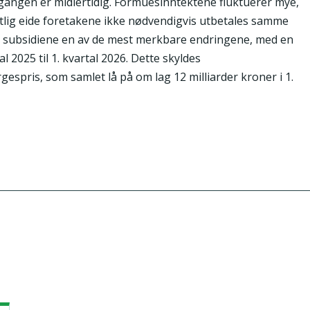
angen er midlertidig. Formuesinntektene fluktuerer mye,
entlig eide foretakene ikke nødvendigvis utbetales samme
de subsidiene en av de mest merkbare endringene, med en
l 2025 til 1. kvartal 2026. Dette skyldes
espris, som samlet lå på om lag 12 milliarder kroner i 1.