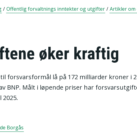
g
/
Offentlig forvaltnings inntekter og utgifter
/
Artikler om 
ftene øker kraftig
 til forsvarsformål lå på 172 milliarder kroner i 
av BNP. Målt i løpende priser har forsvarsutgif
l 2025.
ode Borgås