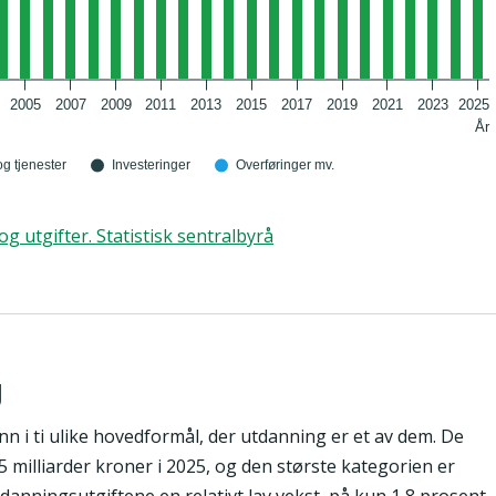
2005
2007
2009
2011
2013
2015
2017
2019
2021
2023
2025
År
og tjenester
Investeringer
Overføringer mv.
og utgifter. Statistisk sentralbyrå
g
 inn i ti ulike hovedformål, der utdanning er et av dem. De
 milliarder kroner i 2025, og den største kategorien er
danningsutgiftene en relativt lav vekst, på kun 1,8 prosent.