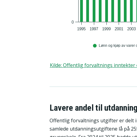
0
1995
1997
1999
2001
2003
Lønn og kjøp av varer 
Kilde
:
Offentlig forvaltnings inntekter 
Lavere andel til utdannin
Offentlig forvaltnings utgifter er delt
samlede utdanningsutgiftene lå på 255
grunnskole. Fra 2024 til 2025 hadde ut