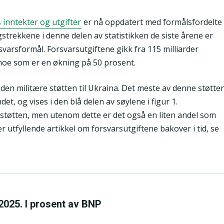
s inntekter og utgifter
er nå oppdatert med formålsfordelte
ngstrekkene i denne delen av statistikken de siste årene er
rsvarsformål. Forsvarsutgiftene gikk fra 115 milliarder
5, noe som er en økning på 50 prosent.
den militære støtten til Ukraina. Det meste av denne støtte
et, og vises i den blå delen av søylene i figur 1.
tøtten, men utenom dette er det også en liten andel som
r utfyllende artikkel om forsvarsutgiftene bakover i tid, se
-2025. I prosent av BNP