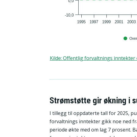
0,0
-10,0
1995
1997
1999
2001
2003
Ove
Kilde
:
Offentlig forvaltnings inntekter 
Strømstøtte gir økning i 
I tillegg til oppdaterte tall for 2025, p
forvaltnings inntekter gikk noe ned fra
periode økte med om lag 7 prosent. Ba