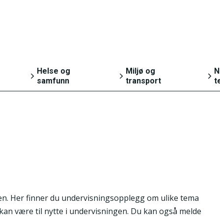
Helse og
Miljø og
N
samfunn
transport
t
Helse
Natur og miljø
g
Kultur og fritid
Transport og
reiseliv
Sosiale forhold og
g
kriminalitet
Svalbard
olen. Her finner du undervisningsopplegg om ulike tema
m kan være til nytte i undervisningen. Du kan også melde
Valg