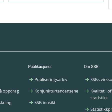
Publikasjoner
Om SSB
Publiseringsarkiv
SSBs virks
på oppdrag
Konjunkturtendensene
Kvalitet i off
statistikk
rskning
SSB innsikt
Statistikk