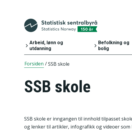
Arbeid, lønn og
Befolkning og
utdanning
bolig
Forsiden
/
SSB skole
Arbeid og lønn
Befolkning
Inntekt og
Bygg, bolig o
SSB skole
forbruk
eiendom
Utdanning
Innvandring o
innvandrere
SSB skole er inngangen til innhold tilpasset sk
og lenker til artikler, infografikk og videoer so