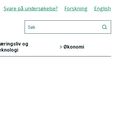
Svare på undersøkelse?
Forskning
English
æringsliv og
Økonomi
eknologi
Energi og industri
Bank og
finansmarked
Jord, skog, jakt og
fiskeri
Nasjonalregnskap
og konjunkturer
Teknologi og
innovasjon
Offentlig sektor
Varehandel og
Priser og
tjenesteyting
prisindekser