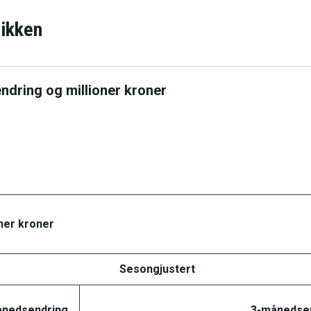
tikken
ndring og millioner kroner
ner kroner
Sesongjustert
nedsendring
3-månedse