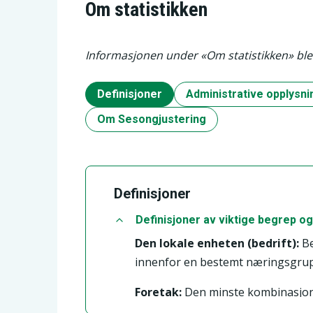
Om statistikken
Informasjonen under «Om statistikken» ble 
Definisjoner
Administrative opplysni
Om Sesongjustering
Definisjoner
Definisjoner av viktige begrep og
Den lokale enheten (bedrift):
Be
innenfor en bestemt næringsgrup
Foretak:
Den minste kombinasjone
tjenester, og som til en viss grad