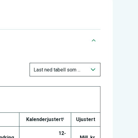
Last ned tabell som ...
Last ned tabell som ...
Kalenderjustert
Ujustert
1
12-
ndring
Mill. kr