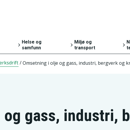
Helse og
Miljø og
N
samfunn
transport
t
erksdrift
/
Omsetning i olje og gass, industri, bergverk og k
Helse
Natur og miljø
g
Kultur og fritid
Transport og
reiseliv
Sosiale forhold og
g
kriminalitet
 og gass, industri, 
Svalbard
Valg