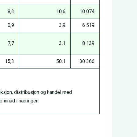
8,3
10,6
10 074
0,9
3,9
6 519
7,7
3,1
8 139
15,3
50,1
30 366
uksjon, distribusjon og handel med
p innad i næringen.