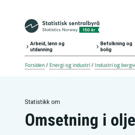
Arbeid, lønn og
Befolkning og
utdanning
bolig
Forsiden
/
Energi og industri
/
Industri og bergv
Arbeid og lønn
Befolkning
Inntekt og
Bygg, bolig o
forbruk
eiendom
Statistikk om
Utdanning
Innvandring o
innvandrere
Omsetning i olje