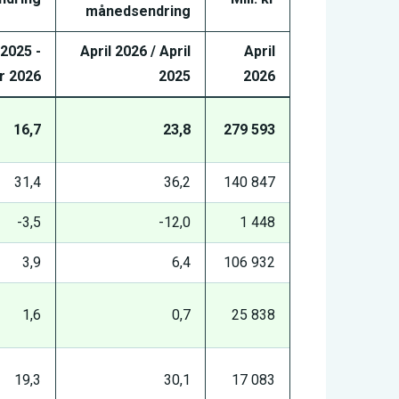
månedsendring
2025 -
April 2026 / April
April
r 2026
2025
2026
16,7
23,8
279 593
31,4
36,2
140 847
-3,5
-12,0
1 448
3,9
6,4
106 932
1,6
0,7
25 838
19,3
30,1
17 083