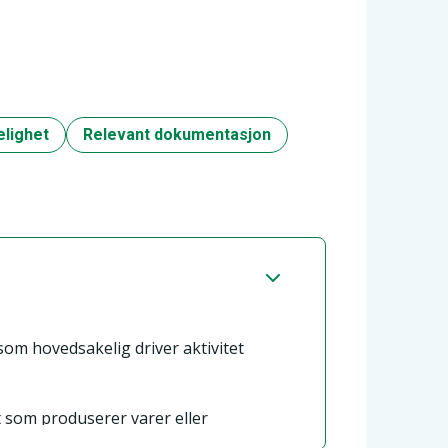
elighet
Relevant dokumentasjon
som hovedsakelig driver aktivitet
 som produserer varer eller
 sine løpende ressurser. I de