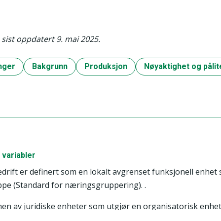
sist oppdatert 9. mai 2025.
nger
Bakgrunn
Produksjon
Nøyaktighet og pålit
 variabler
drift er definert som en lokalt avgrenset funksjonell enhet 
pe (Standard for næringsgruppering). .
n av juridiske enheter som utgjør en organisatorisk enhet
 har selvstendig beslutningsmyndighet, særlig med hensyn til