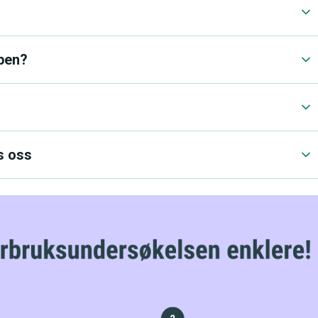
pen?
s oss