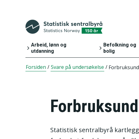
Arbeid, lønn og
Befolkning og
utdanning
bolig
Forsiden
/
Svare på undersøkelse
/
Forbruksund
Arbeid og lønn
Befolkning
Inntekt og
Bygg, bolig o
forbruk
eiendom
Forbruksund
Utdanning
Innvandring o
innvandrere
Statistisk sentralbyrå kartle