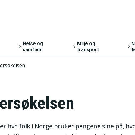
Helse og
Miljø og
N
samfunn
transport
t
ersøkelsen
Helse
Natur og miljø
g
Kultur og fritid
Transport og
reiseliv
Sosiale forhold og
ersøkelsen
g
kriminalitet
Svalbard
gger hva folk i Norge bruker pengene sine på, h
Valg