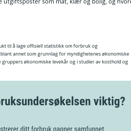
ke utgiftsposter som mat, klær og bolig, og hvo
B
t til å lage offisiell statistikk om forbruk og
s blant annet som grunnlag for myndighetenes økonomiske
ike gruppers økonomiske levekår og i studier av kosthold og