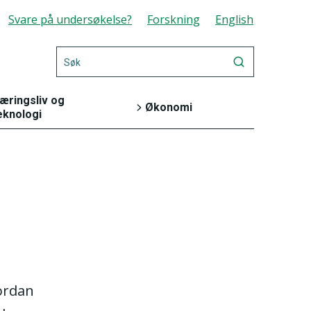
Svare på undersøkelse?
Forskning
English
æringsliv og
Økonomi
eknologi
Energi og industri
Bank og
finansmarked
Jord, skog, jakt og
fiskeri
Nasjonalregnskap
og konjunkturer
Teknologi og
innovasjon
Offentlig sektor
vordan
Varehandel og
Priser og
tjenesteyting
prisindekser